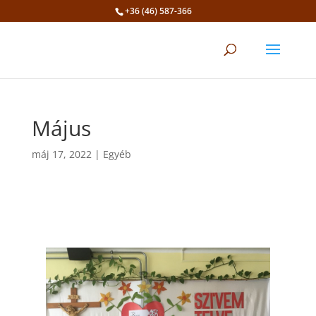
+36 (46) 587-366
Eszköztár megnyitása
Május
máj 17, 2022
|
Egyéb