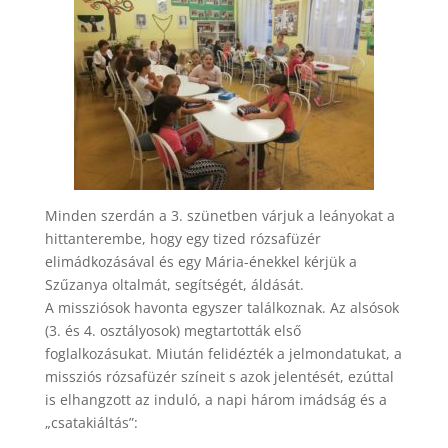
Minden szerdán a 3. szünetben várjuk a leányokat a
hittanterembe, hogy egy tized rózsafüzér
elimádkozásával és egy Mária-énekkel kérjük a
Szűzanya oltalmát, segítségét, áldását.
A missziósok havonta egyszer találkoznak. Az alsósok
(3. és 4. osztályosok) megtartották első
foglalkozásukat. Miután felidézték a jelmondatukat, a
missziós rózsafüzér színeit s azok jelentését, ezúttal
is elhangzott az induló, a napi három imádság és a
„csatakiáltás”: