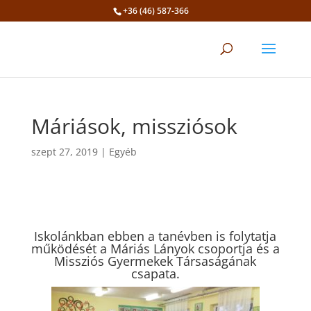
+36 (46) 587-366
Eszköztár megnyitása
Máriások, missziósok
szept 27, 2019
|
Egyéb
Iskolánkban ebben a tanévben is folytatja
működését a Máriás Lányok csoportja és a
Missziós Gyermekek Társaságának
csapata.