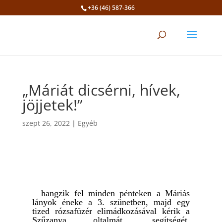
+36 (46) 587-366
Eszköztár megnyitása
„Máriát dicsérni, hívek,
jöjjetek!”
szept 26, 2022
|
Egyéb
– hangzik fel minden pénteken a Máriás
lányok éneke a 3. szünetben, majd egy
tized rózsafüzér elimádkozásával kérik a
Szűzanya oltalmát, segítségét,