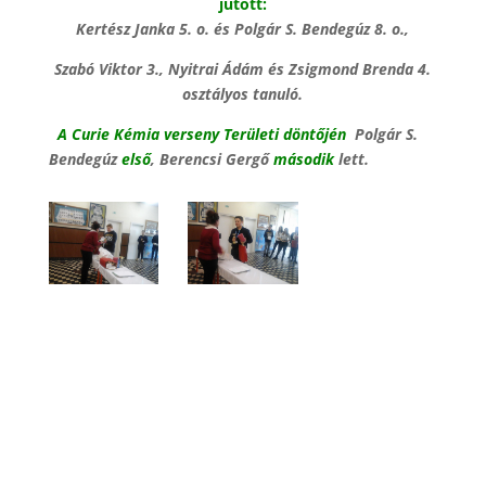
jutott:
Kertész Janka 5. o. és Polgár S. Bendegúz 8. o.,
Szabó Viktor 3., Nyitrai Ádám és Zsigmond Brenda 4.
osztályos tanuló.
A Curie Kémia verseny Területi döntőjén
Polgár S.
Bendegúz
első
, Berencsi Gergő
második
lett.