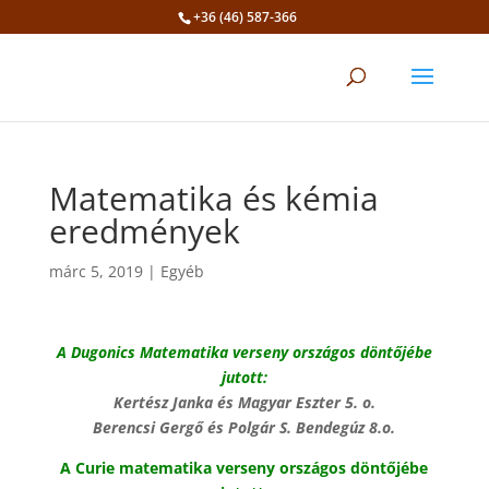
+36 (46) 587-366
Eszköztár megnyitása
Matematika és kémia
eredmények
márc 5, 2019
|
Egyéb
A Dugonics Matematika verseny országos döntőjébe
jutott:
Kertész Janka és Magyar Eszter 5. o.
Berencsi Gergő és Polgár S. Bendegúz 8.o.
A Curie matematika verseny országos döntőjébe