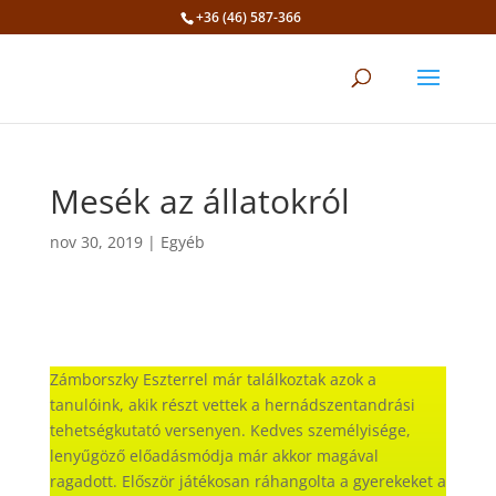
+36 (46) 587-366
Eszköztár megnyitása
Mesék az állatokról
nov 30, 2019
|
Egyéb
Zámborszky Eszterrel már találkoztak azok a
tanulóink, akik részt vettek a hernádszentandrási
tehetségkutató versenyen. Kedves személyisége,
lenyűgöző előadásmódja már akkor magával
ragadott. Először játékosan ráhangolta a gyerekeket a