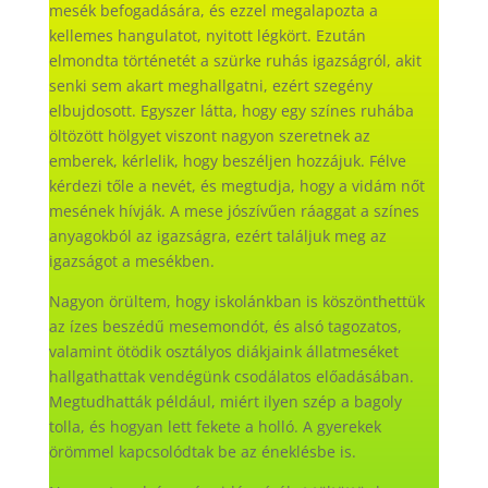
mesék befogadására, és ezzel megalapozta a
kellemes hangulatot, nyitott légkört. Ezután
elmondta történetét a szürke ruhás igazságról, akit
senki sem akart meghallgatni, ezért szegény
elbujdosott. Egyszer látta, hogy egy színes ruhába
öltözött hölgyet viszont nagyon szeretnek az
emberek, kérlelik, hogy beszéljen hozzájuk. Félve
kérdezi tőle a nevét, és megtudja, hogy a vidám nőt
mesének hívják. A mese jószívűen ráaggat a színes
anyagokból az igazságra, ezért találjuk meg az
igazságot a mesékben.
Nagyon örültem, hogy iskolánkban is köszönthettük
az ízes beszédű mesemondót, és alsó tagozatos,
valamint ötödik osztályos diákjaink állatmeséket
hallgathattak vendégünk csodálatos előadásában.
Megtudhatták például, miért ilyen szép a bagoly
tolla, és hogyan lett fekete a holló. A gyerekek
örömmel kapcsolódtak be az éneklésbe is.