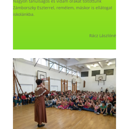
Nagyon tanulságos és vidám órákat töltöttünk
Zámborszky Eszterrel, remélem, máskor is ellátogat
iskolánkba.
Rácz Lászlóné