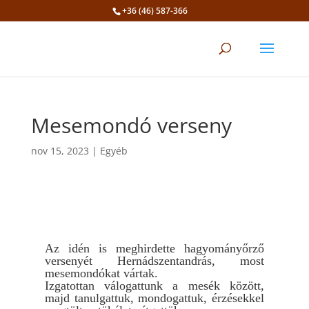
+36 (46) 587-366
Eszköztár megnyitása
Mesemondó verseny
nov 15, 2023
|
Egyéb
Az idén is meghirdette hagyományőrző
versenyét Hernádszentandrás, most
mesemondókat vártak.
Izgatottan válogattunk a mesék között,
majd tanulgattuk, mondogattuk, érzésekkel