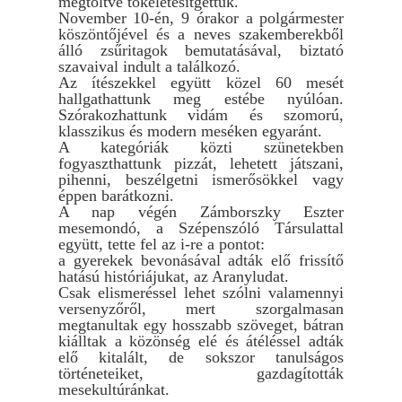
megtöltve tökéletesítgettük.
November 10-én, 9 órakor a polgármester
köszöntőjével és a neves szakemberekből
álló zsűritagok bemutatásával, biztató
szavaival indult a találkozó.
Az ítészekkel együtt közel 60 mesét
hallgathattunk meg estébe nyúlóan.
Szórakozhattunk vidám és szomorú,
klasszikus és modern meséken egyaránt.
A kategóriák közti szünetekben
fogyaszthattunk pizzát, lehetett játszani,
pihenni, beszélgetni ismerősökkel vagy
éppen barátkozni.
A nap végén Zámborszky Eszter
mesemondó, a Szépenszóló Társulattal
együtt, tette fel az i-re a pontot:
a gyerekek bevonásával adták elő frissítő
hatású históriájukat, az Aranyludat.
Csak elismeréssel lehet szólni valamennyi
versenyzőről, mert szorgalmasan
megtanultak egy hosszabb szöveget, bátran
kiálltak a közönség elé és átéléssel adták
elő kitalált, de sokszor tanulságos
történeteiket, gazdagították
mesekultúránkat.