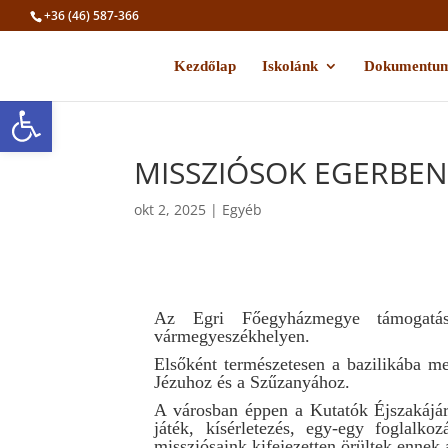
+36 (46) 587-366
Kezdőlap
Iskolánk
Dokumentu
Eszköztár megnyitása
MISSZIÓSOK EGERBE
okt 2, 2025
|
Egyéb
Az Egri Főegyházmegye támogatásá
vármegyeszékhelyen.
Elsőként természetesen a bazilikába m
Jézuhoz és a Szűzanyához.
A városban éppen a Kutatók Éjszakájár
játék, kísérletezés, egy-egy foglalko
missziósaink kifejezetten örültek ennek 