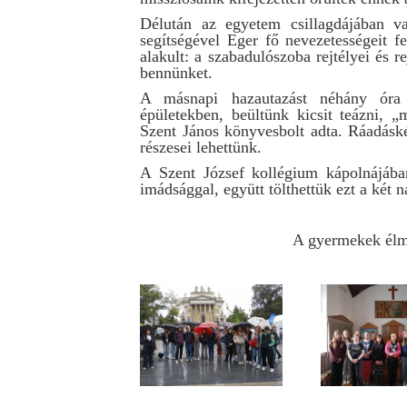
Délután az egyetem csillagdájában var
segítségével Eger fő nevezetességeit f
alakult: a szabadulószoba rejtélyei és r
bennünket.
A másnapi hazautazást néhány óra 
épületekben, beültünk kicsit teázni, 
Szent János könyvesbolt adta. Ráadáské
részesei lehettünk.
A Szent József kollégium kápolnájába
imádsággal, együtt tölthettük ezt a két n
A gyermekek élm