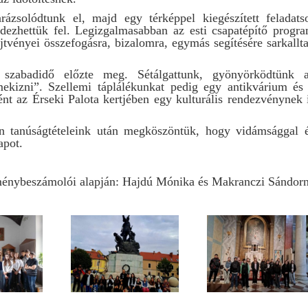
ázsolódtunk el, majd egy térképpel kiegészített feladats
edezhettük fel. Legizgalmasabban az esti csapatépítő progr
ejtvényei összefogásra, bizalomra, egymás segítésére sarkallt
szabadidő előzte meg. Sétálgattunk, gyönyörködtünk 
„mekizni”. Szellemi táplálékunkat pedig egy antikvárium és
nt az Érseki Palota kertjében egy kulturális rendezvénynek 
n tanúságtételeink után megköszöntük, hogy vidámsággal 
apot.
énybeszámolói alapján: Hajdú Mónika és Makranczi Sándor