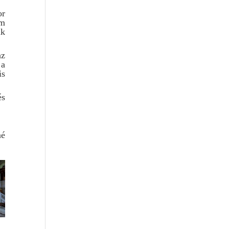
or
am
ak
az
 a
is
és
né