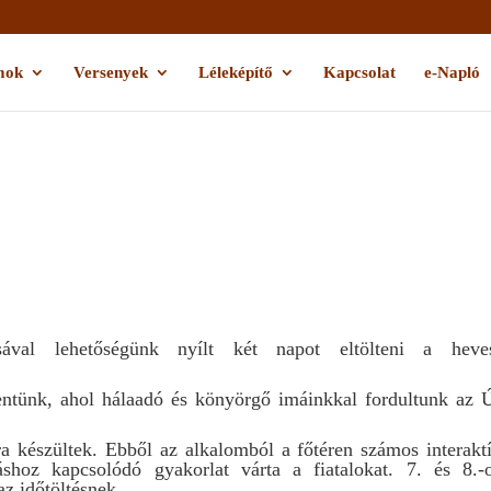
mok
Versenyek
Léleképítő
Kapcsolat
e-Napló
N
val lehetőségünk nyílt két napot eltölteni a heve
entünk, ahol hálaadó és könyörgő imáinkkal fordultunk az 
a készültek. Ebből az alkalomból a főtéren számos interakt
záshoz kapcsolódó gyakorlat várta a fiatalokat. 7. és 8.-
az időtöltésnek.