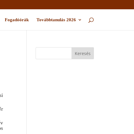
Fogadóórák
Továbbtanulás 2026
si
Úr
ív
os