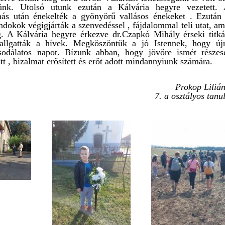
tünk. Utolsó utunk ezután a Kálvária hegyre vezetett.
más után énekelték a gyönyörű vallásos énekeket . Ezután
ándokok végigjárták a szenvedéssel , fájdalommal teli utat, am
ig. A Kálvária hegyre érkezve dr.Czapkó Mihály érseki titká
 hallgatták a hívek. Megköszöntük a jó Istennek, hogy új
csodálatos napot. Bízunk abban, hogy jövőre ismét részes
tt , bizalmat erősített és erőt adott mindannyiunk számára.
Prokop Liliá
7. a osztályos tanu