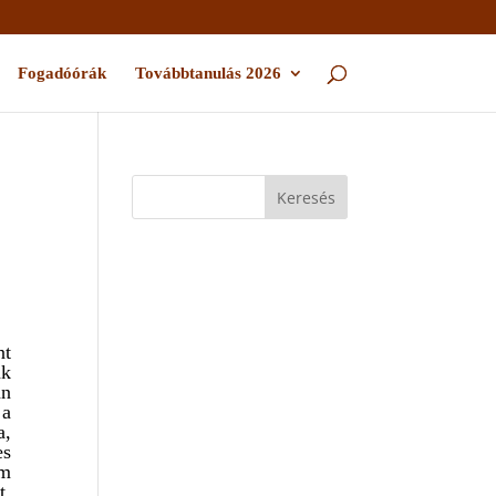
Fogadóórák
Továbbtanulás 2026
nt
nk
án
 a
a,
es
om
t,