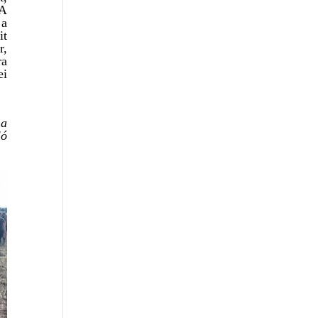
 A
 a
it
r,
ra
ei
na
ló