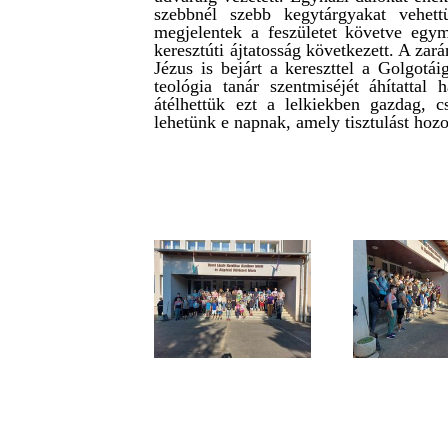
szebbnél szebb kegytárgyakat vehet
megjelentek a feszületet követve egy
keresztúti ájtatosság következett. A zar
Jézus is bejárt a kereszttel a Golgotá
teológia tanár szentmiséjét áhítattal
átélhettük ezt a lelkiekben gazdag, 
lehetünk e napnak, amely tisztulást hozo