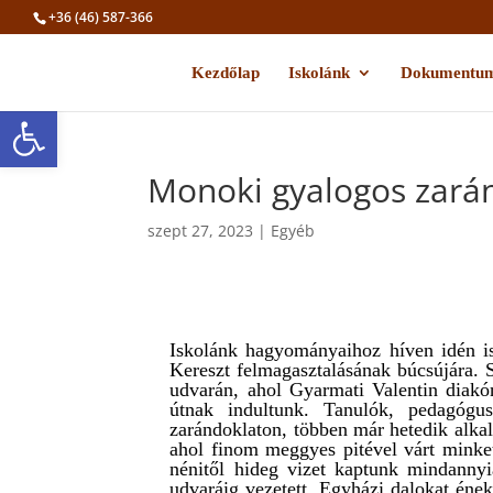
+36 (46) 587-366
Kezdőlap
Iskolánk
Dokumentu
Eszköztár megnyitása
Monoki gyalogos zará
szept 27, 2023
|
Egyéb
Iskolánk hagyományaihoz híven idén i
Kereszt felmagasztalásának búcsújára.
udvarán, ahol Gyarmati Valentin diakó
útnak indultunk. Tanulók, pedagógus
zarándoklaton, többen már hetedik alka
ahol finom meggyes pitével várt minket
nénitől hideg vizet kaptunk mindannyi
udvaráig vezetett. Egyházi dalokat éneke