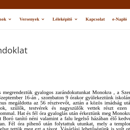
mok
Versenyek
Léleképítő
Kapcsolat
e-Napló
ndoklat
s megrendeztük gyalogos zarándokutunkat Monokra , a Sze
 Szeptember 16-án , szombaton 9 órakor gyülekeztünk iskolá
nus megáldotta az 56 résztvevőt, aztán a közös imádság ut
ok, szülők, testvérek és nagyszülők vettek részt ezen
lommal. Hat és fél óra gyaloglás után érkeztünk meg Monokr
 Boró tanító néni valamint a falu legelső házában élő kedv
an. Fél óra pihenő után folytattuk utunkat, mely a templ
lve tettük meg ezt a távot. Vásárlási lehetőségünk is volt ot