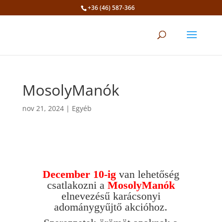
+36 (46) 587-366
Eszköztár megnyitása
MosolyManók
nov 21, 2024
|
Egyéb
December 10-ig
van lehetőség
csatlakozni a
MosolyManók
elnevezésű karácsonyi
adománygyűjtő akcióhoz.