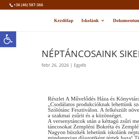
+36 (46) 587-366
Kezdőlap
Iskolánk
Dokumentu
Eszköztár megnyitása
NÉPTÁNCOSAINK SIKE
febr 26, 2026
|
Egyéb
Részlet A Művelődés Háza és Könyvtára
„Csodálatos produkcióknak lehettünk 
Szólótánc Fesztiválon. A felkészült növ
a szakmai zsűrit és a közönséget.
A versenytáncok után a kéttagú zsűri me
táncosokat Zempléni Bokréta és Zempléni
Nagyon büszkék lehetünk iskolánk néptá
mindannyian díjazottként tértek haza! 