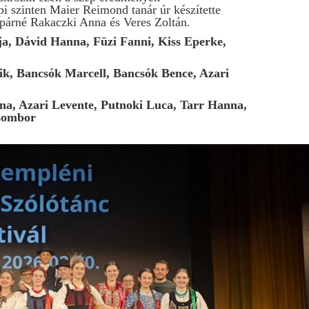
i szinten Maier Reimond tanár úr készítette
rupárné Rakaczki Anna és Veres Zoltán.
Dávid Hanna, Füzi Fanni, Kiss Eperke,
Bancsók Marcell, Bancsók Bence, Azari
, Azari Levente, Putnoki Luca, Tarr Hanna,
Zsombor