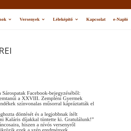
mok
Versenyek
Léleképítő
Kapcsolat
e-Napló
REI
 Sárospatak Facebook-bejegyzéséből:
szemtanúi a XXVIII. Zempléni Gyermek
endékek színvonalas műsorral kápráztatták el
ghozta döntését és a legjobbnak ítélt
 Kaláris díjakkal tüntette ki. Gratulálunk!”
ncosaira, hiszen a nívós versenyről
Tükrözik ezek a szép eredmények