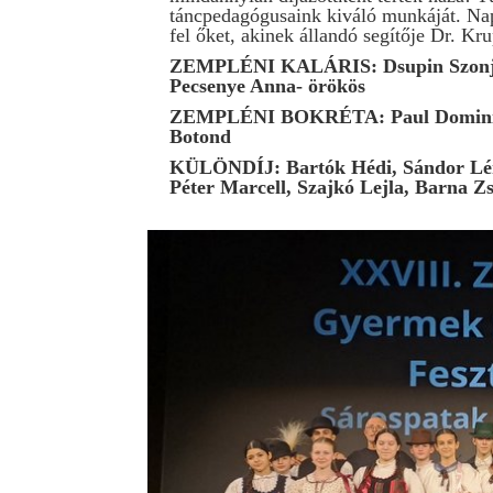
táncpedagógusaink kiváló munkáját. Nap
fel őket, akinek állandó segítője Dr. K
ZEMPLÉNI KALÁRIS: Dsupin Szonja, 
Pecsenye Anna- örökös
ZEMPLÉNI BOKRÉTA: Paul Dominik, 
Botond
KÜLÖNDÍJ: Bartók Hédi, Sándor Léna
Péter Marcell, Szajkó Lejla, Barna 