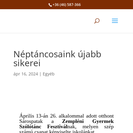
+36 (46) 587-366
Eszköztár megnyitása
Néptáncosaink újabb
sikerei
ápr 16, 2024
|
Egyéb
Április 13-án 26. alkalommal adott otthont
Sárospatak a
Zempléni Gyermek
Szólótánc Fesztivál
nak, melyen szép
számú csapat képviselte iskolánkat.