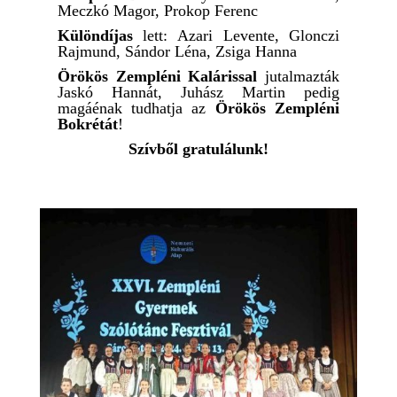
Meczkó Magor, Prokop Ferenc
Különdíjas
lett: Azari Levente, Glonczi
Rajmund, Sándor Léna, Zsiga Hanna
Örökös Zempléni Kalárissal
jutalmazták
Jaskó Hannát, Juhász Martin pedig
magáénak tudhatja az
Örökös Zempléni
Bokrétát
!
Szívből gratulálunk!