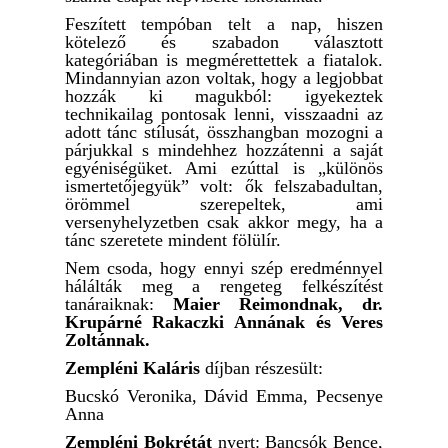
Feszített tempóban telt a nap, hiszen
kötelező és szabadon választott
kategóriában is megmérettettek a fiatalok.
Mindannyian azon voltak, hogy a legjobbat
hozzák ki magukból: igyekeztek
technikailag pontosak lenni, visszaadni az
adott tánc stílusát, összhangban mozogni a
párjukkal s mindehhez hozzátenni a saját
egyéniségüket. Ami ezúttal is „különös
ismertetőjegyük” volt: ők felszabadultan,
örömmel szerepeltek, ami
versenyhelyzetben csak akkor megy, ha a
tánc szeretete mindent fölülír.
Nem csoda, hogy ennyi szép eredménnyel
hálálták meg a rengeteg felkészítést
tanáraiknak:
Maier Reimondnak, dr.
Krupárné Rakaczki Annának és Veres
Zoltánnak.
Zempléni Kaláris
díjban részesült:
Bucskó Veronika, Dávid Emma, Pecsenye
Anna
Zempléni Bokrétát
nyert: Bancsók Bence,