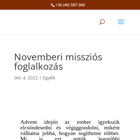
+36 (46) 587-366
Eszköztár megnyitása
Novemberi missziós
foglalkozás
dec 4, 2022
|
Egyéb
Advent idején az ember igyekszik
elcsöndesedni és végiggondolni, miként
válhatna jobbá, hogyan segíthetne többet.
Mi is ezt tettük legutóbbi