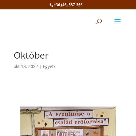
+36 (46) 587-366
Eszköztár megnyitása
Október
okt 13, 2022
|
Egyéb