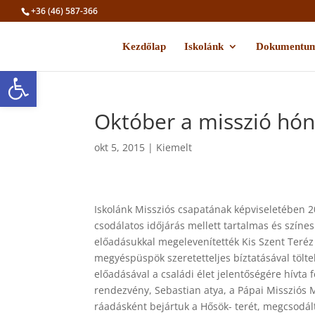
+36 (46) 587-366
Kezdőlap
Iskolánk
Dokumentu
Eszköztár megnyitása
Október a misszió hó
okt 5, 2015
|
Kiemelt
Iskolánk Missziós csapatának képviseletében 2
csodálatos időjárás mellett tartalmas és színe
előadásukkal megelevenítették Kis Szent Teréz
megyéspüspök szeretetteljes bíztatásával töl
előadásával a családi élet jelentőségére hívta
rendezvény, Sebastian atya, a Pápai Missziós 
ráadásként bejártuk a Hősök- terét, megcsodál