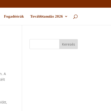
Fogadóórák
Továbbtanulás 2026
n. A
télt
lőtt,