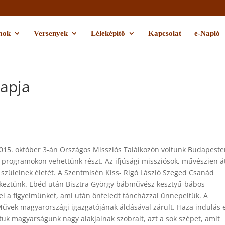
mok
Versenyek
Léleképítő
Kapcsolat
e-Napló
napja
015. október 3-án Országos Missziós Találkozón voltunk Budapeste
s programokon vehettünk részt. Az ifjúsági missziósok, művészien á
 szüleinek életét. A Szentmisén Kiss- Rigó László Szeged Csanád
tekeztünk. Ebéd után Bisztra György bábművész kesztyű-bábos
 fel a figyelmünket, ami után önfeledt táncházzal ünnepeltük. A
Művek magyarországi igazgatójának áldásával zárult. Haza indulás e
tuk magyarságunk nagy alakjainak szobrait, azt a sok szépet, amit