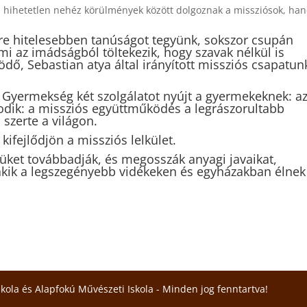
l hihetetlen nehéz körülmények között dolgoznak a missziósok, ha
yre hitelesebben tanúságot tegyünk, sokszor csupán
ami az imádságból töltekezik, hogy szavak nélkül is
dő, Sebastian atya által irányított missziós csapatunk
 Gyermekség két szolgálatot nyújt a gyermekeknek: a
sodik: a missziós együttműködés a legrászorultabb
szerte a világon.
ifejlődjön a missziós lelkület.
üket továbbadják, és megosszák anyagi javaikat,
akik a legszegényebb vidékeken és egyházakban élnek
skola és Alapfokú Művészeti Iskola - Minden jog fenntartva!