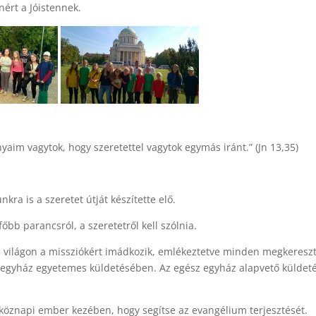
nért a Jóistennek.
yaim vagytok, hogy szeretettel vagytok egymás iránt.” (Jn 13,35)
kra is a szeretet útját készítette elő.
gfőbb parancsról, a szeretetről kell szólnia.
 világon a missziókért imádkozik, emlékeztetve minden megkereszt
 egyház egyetemes küldetésében. Az egész egyház alapvető küldet
köznapi ember kezében, hogy segítse az evangélium terjesztését.