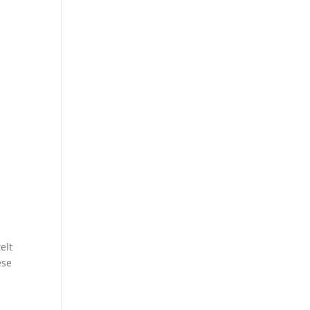
elt
ése