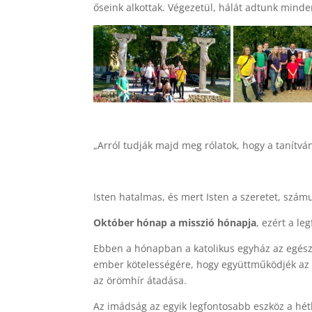
őseink alkottak. Végezetül, hálát adtunk minde
„Arról tudják majd meg rólatok, hogy a tanítván
Isten hatalmas, és mert Isten a szeretet, számun
Október hónap a misszió hónapja
, ezért a le
Ebben a hónapban a katolikus egyház az egész
ember kötelességére, hogy együttműködjék az
az örömhír átadása.
Az imádság az egyik legfontosabb eszköz a hét