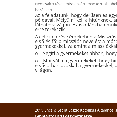
Nemcsak a távoli missziókért imádkozunk, aho
hazánkért is.
Az a feladatunk, hogy derűsen és eg
példával. Mélyülni kell a hitünknek, 
láthatóvá váljon. Az iskolánkban műkö
erre törekszik.
A célok elérése érdekében a Missziós
első és fő: a missziós nevelés; a má
gyermekekkel, valamint a missziókkal 
o Segíti a gyermekeket abban, hogy k
o Motiválja a gyermekeket, hogy hit
elsősorban azokkal a gyermekekkel, 
világon.
2019 Encs © Szent László Katolikus Általános I
Fenntartó: Egri Főegyházmegye