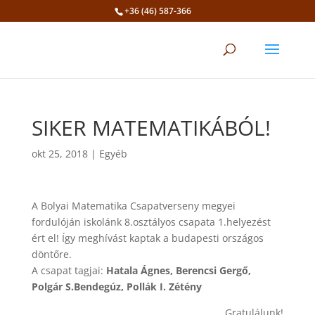
+36 (46) 587-366
Eszköztár megnyitása
SIKER MATEMATIKÁBÓL!
okt 25, 2018
|
Egyéb
A Bolyai Matematika Csapatverseny megyei
fordulóján iskolánk 8.osztályos csapata 1.helyezést
ért el! Így meghívást kaptak a budapesti országos
döntőre.
A csapat tagjai:
Hatala Ágnes, Berencsi Gergő,
Polgár S.Bendegúz, Pollák I. Zétény
Gratulálunk!