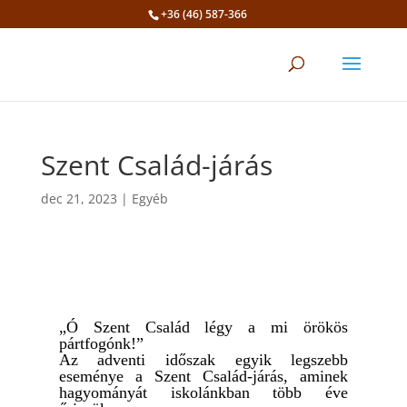
+36 (46) 587-366
Eszköztár megnyitása
Szent Család-járás
dec 21, 2023
|
Egyéb
„Ó Szent Család légy a mi örökös
pártfogónk!”
Az adventi időszak egyik legszebb
eseménye a Szent Család-járás, aminek
hagyományát iskolánkban több éve