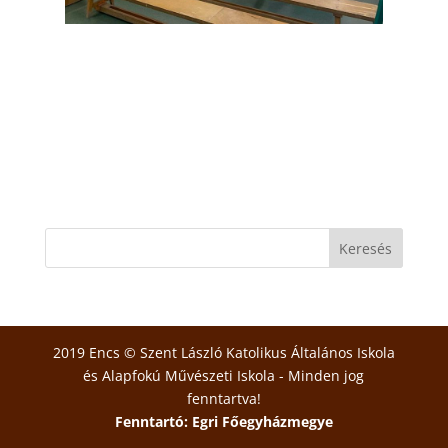
2019 Encs © Szent László Katolikus Általános Iskola
és Alapfokú Művészeti Iskola - Minden jog
fenntartva!
Fenntartó: Egri Főegyházmegye