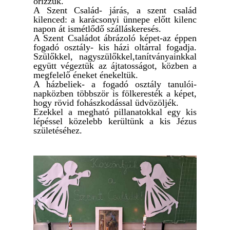
őrizzük.
A Szent Család- járás, a szent család
kilenced: a karácsonyi ünnepe előtt kilenc
napon át ismétlődő szálláskeresés.
A Szent Családot ábrázoló képet-az éppen
fogadó osztály- kis házi oltárral fogadja.
Szülőkkel, nagyszülőkkel,tanítványainkkal
együtt végeztük az ájtatosságot, közben a
megfelelő éneket énekeltük.
A házbeliek- a fogadó osztály tanulói-
napközben többször is fölkeresték a képet,
hogy rövid fohászkodással üdvözöljék.
Ezekkel a megható pillanatokkal egy kis
lépéssel közelebb kerültünk a kis Jézus
születéséhez.