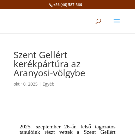
+36 (46) 587-366
Eszköztár megnyitása
Szent Gellért
kerékpártúra az
Aranyosi-völgybe
okt 10, 2025
|
Egyéb
2025. szeptember 26-án felső tagozatos
tanulóink részt vettek a Szent Gellért