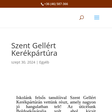
+36 (46) 587-366
Eszköztár megnyitása
Szent Gellért
Kerékpártúra
szept 30, 2024
|
Egyéb
Iskolánk felsős tanulóival Szent Gellért
Kerékpártúrán vettünk részt, amely nagyon
jó hangulatban telt! Az úticélunk
Boldogkőváralja volt, ahol kicsit