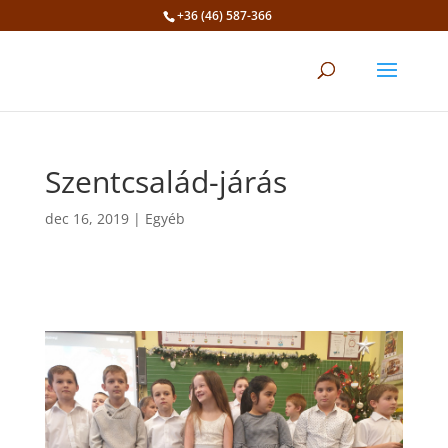
+36 (46) 587-366
Eszköztár megnyitása
Szentcsalád-járás
dec 16, 2019
|
Egyéb