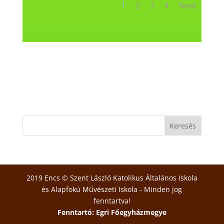
1
2
3
4
Next
2019 Encs © Szent László Katolikus Általános Iskola
és Alapfokú Művészeti Iskola - Minden jog
fenntartva!
Fenntartó: Egri Főegyházmegye