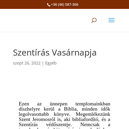
+36 (46) 587-366
Eszköztár megnyitása
Szentírás Vasárnapja
szept 26, 2022
|
Egyéb
Ezen az ünnepen templomainkban
díszhelyre kerül a Biblia, minden idők
legolvasottabb könyve. Megemlékezünk
Szent Jeromosról is, aki bibliafordító, és a
Szentírás védőszentje. Nemcsak a