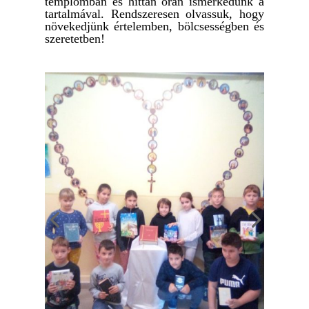
templomban és hittan órán ismerkedünk a
tartalmával. Rendszeresen olvassuk, hogy
növekedjünk értelemben, bölcsességben és
szeretetben!