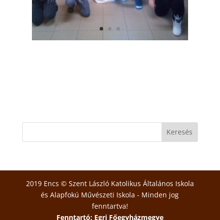
2019 Encs © Szent László Katolikus Általános Iskola
és Alapfokú Művészeti Iskola - Minden jog
fenntartva!
Fenntartó: Egri Főegyházmegye