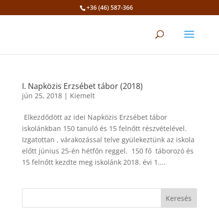
+36 (46) 587-366
Eszköztár megnyitása
I. Napközis Erzsébet tábor (2018)
jún 25, 2018
|
Kiemelt
Elkezdődött az idei Napközis Erzsébet tábor
iskolánkban 150 tanuló és 15 felnőtt részvételével.
Izgatottan , várakozással telve gyülekeztünk az iskola
előtt június 25-én hétfőn reggel. 150 fő táborozó és
15 felnőtt kezdte meg iskolánk 2018. évi 1....