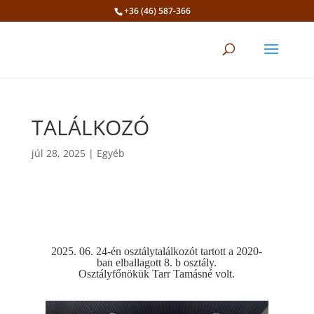
+36 (46) 587-366
Eszköztár megnyitása
TALÁLKOZÓ
júl 28, 2025
|
Egyéb
2025. 06. 24-én osztálytalálkozót tartott a 2020-
ban elballagott 8. b osztály.
Osztályfőnökük Tarr Tamásné volt.