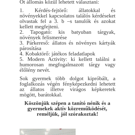
Öt állomás közül lehetett választani:
1. Kérdés-fejtörő: állatokkal és
növényekkel kapcsolatos találós kérdéseket
olvastak fel a 3. b –s tanulók és azokat
kellett megfejteni.
2. Tapogató: kis batyuban tárgyak,
növények felismerése
3. Párkereső: állatos és növényes kártyák
párosítása
4. Kobaktörő: játékos feladatlapok
5. Modern Activity: ki kellett találni a
humorosan megfogalmazott tárgy vagy
élőlény nevét.
Sok gyermek több dolgot kipróbált, a
foglalkozás végén fényképezkedni lehetett
az állatos illetve virágos képkeretek
mögött, barátokkal.
Köszönjük szépen a tanító nénik és a
gyermekek aktív közreműködését,
reméljük, jól szórakoztak!