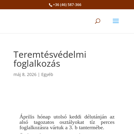
+36 (46) 587-366
Eszköztár megnyitása
Teremtésvédelmi
foglalkozás
máj 8, 2026
|
Egyéb
Április hónap utolsó keddi délutánján az
alsó tagozatos osztályokat tíz perces
foglalkozásra vártuk a 3. b tantermébe.