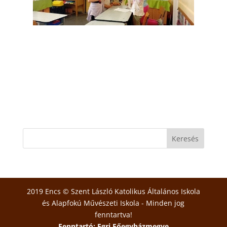
2019 Encs © Szent László Katolikus Általános Iskola
és Alapfokú Művészeti Iskola - Minden jog
fenntartva!
Fenntartó: Egri Főegyházmegye