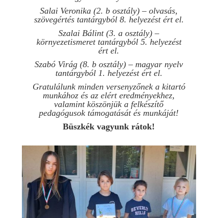
Salai Veronika (2. b osztály) – olvasás,
szövegértés tantárgyból 8. helyezést ért el.
Szalai Bálint (3. a osztály) –
környezetismeret tantárgyból 5. helyezést
ért el.
Szabó Virág (8. b osztály) – magyar nyelv
tantárgyból 1. helyezést ért el.
Gratulálunk minden versenyzőnek a kitartó
munkához és az elért eredményekhez,
valamint köszönjük a felkészítő
pedagógusok támogatását és munkáját!
Büszkék vagyunk rátok!