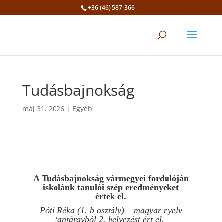
+36 (46) 587-366
Eszköztár megnyitása
Tudásbajnokság
máj 31, 2026
|
Egyéb
A Tudásbajnokság vármegyei fordulóján
iskolánk tanulói szép eredményeket
értek el.
Póti Réka (1. b osztály) – magyar nyelv
tantárgyból 2. helyezést ért el.