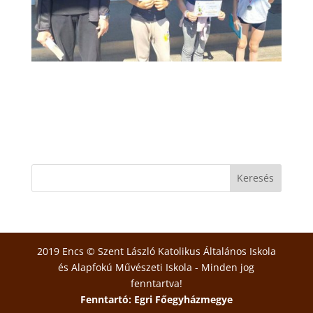
2019 Encs © Szent László Katolikus Általános Iskola
és Alapfokú Művészeti Iskola - Minden jog
fenntartva!
Fenntartó: Egri Főegyházmegye