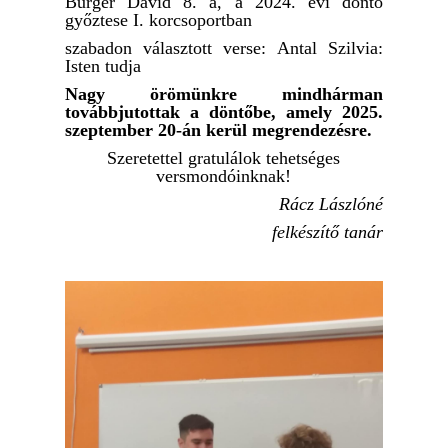
Burger Dávid 8. a, a 2024. évi döntő
győztese I. korcsoportban
szabadon választott verse: Antal Szilvia:
Isten tudja
Nagy örömünkre mindhárman
továbbjutottak a döntőbe, amely 2025.
szeptember 20-án kerül megrendezésre.
Szeretettel gratulálok tehetséges
versmondóinknak!
Rácz Lászlóné
felkészítő tanár