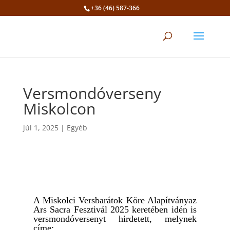
+36 (46) 587-366
Eszköztár megnyitása
Versmondóverseny
Miskolcon
júl 1, 2025
|
Egyéb
A Miskolci Versbarátok Köre Alapítványaz
Ars Sacra Fesztivál 2025 keretében idén is
versmondóversenyt hirdetett, melynek
címe: