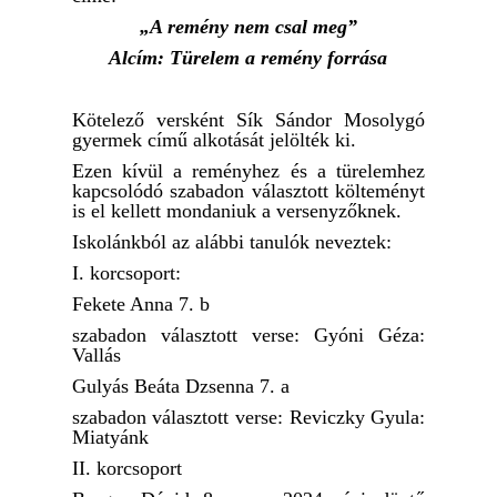
„A remény nem csal meg”
Alcím: Türelem a remény forrása
Kötelező versként Sík Sándor Mosolygó
gyermek című alkotását jelölték ki.
Ezen kívül a reményhez és a türelemhez
kapcsolódó szabadon választott költeményt
is el kellett mondaniuk a versenyzőknek.
Iskolánkból az alábbi tanulók neveztek:
I. korcsoport:
Fekete Anna 7. b
szabadon választott verse: Gyóni Géza:
Vallás
Gulyás Beáta Dzsenna 7. a
szabadon választott verse: Reviczky Gyula:
Miatyánk
II. korcsoport