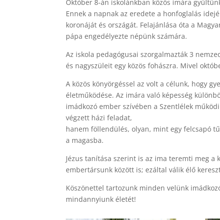
Október 8-án iskolánkban közös imára gyűltü
Ennek a napnak az eredete a honfoglalás idejér
koronáját és országát. Felajánlása óta a Magya
pápa engedélyezte népünk számára.
Az iskola pedagógusai szorgalmazták 3 nemzedé
és nagyszüleit egy közös fohászra. Mivel októb
A közös könyörgéssel az volt a célunk, hogy 
életműködése. Az imára való képesség különbö
imádkozó ember szívében a Szentlélek működi
végzett házi feladat,
hanem föllendülés, olyan, mint egy felcsapó tű
a magasba.
Jézus tanítása szerint is az ima teremti meg a
embertársunk között is; ezáltal válik élő keresz
Köszönettel tartozunk minden velünk imádkozó 
mindannyiunk életét!