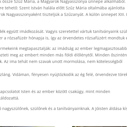
nk össze Szűz Mária, a Magyarok Nagyasszonya ünnepe alkalmából.
e tehető: Szent István halála előtt Szűz Mária oltalmába ajánlotta
rok Nagyasszonyaként tiszteljük a Szűzanyát. A külön ünnepet XIII.
k együtt imádkozását. Vagyis szeretettel vártuk tanítványaink szül
er a rózsafüzér hónapja is, így az örvendetes rózsafüzért mondtuk e
gyermekeink megtapasztalják: az imádság az ember legmagasztosab
zteti meg az embert minden más földi élőlénytől. Minden őszinté
k. Az ima tehát nem szavak unott mormolása, nem kötelességből
zláng. Vidáman, fényesen nyújtózkodik az ég felé, örvendezve töre
 kapcsolatot Isten és az ember között csakúgy, mint minden
táldozattá.
nagyszülőnek, szülőnek és a tanítványainknak. A Jóisten áldása kí