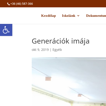
+36 (46) 587-366
Kezdőlap
Iskolánk
Dokumentu
Eszköztár megnyitása
Generációk imája
okt 9, 2019
|
Egyéb